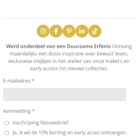
n
e
n
I
F
P
L
T
n
a
i
i
i
s
c
n
n
k
Word onderdeel van een Duurzame Erfenis
Ontvang
t
e
t
k
T
maandelijks een dosis inspiratie over bewust leven,
a
b
e
e
o
exclusieve inkijkjes in het atelier van onze makers en
g
o
r
d
k
early access tot nieuwe collecties.
r
o
e
I
a
k
s
n
m
t
E-mailadres *
Aanmelding *
Inschrijving Nieuwsbrief
Ja, ik wil de 10% korting en early acces ontvangen.