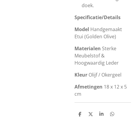
doek.
Specificatie/
Details
Model
Handgemaakt
Etui (Golden Olive)
Materialen
Sterke
Meubelstof &
Hoogwaardig Leder
Kleur
Olijf / Okergeel
Afmetingen
18 x 12 x 5
cm
D
D
S
D
e
e
h
e
l
e
a
l
e
l
r
e