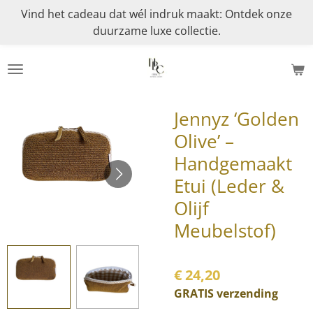
Vind het cadeau dat wél indruk maakt: Ontdek onze
Ga
duurzame luxe collectie.
direct
naar
de
hoofdinhoud
Jennyz ‘Golden
Olive’ –
Handgemaakt
Etui (Leder &
Olijf
Meubelstof)
€ 24,20
GRATIS verzending