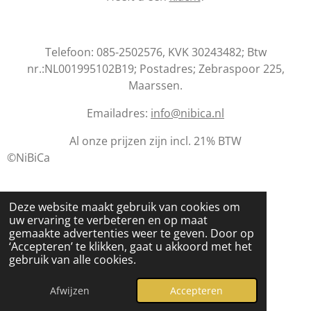
Telefoon: 085-2502576, KVK 30243482; Btw
nr.:NL001995102B19; Postadres; Zebraspoor 225,
Maarssen.
Emailadres:
info@nibica.nl
Al onze prijzen zijn incl. 21% BTW
©NiBiCa
Deze website maakt gebruik van cookies om
uw ervaring te verbeteren en op maat
gemaakte advertenties weer te geven. Door op
‘Accepteren’ te klikken, gaat u akkoord met het
gebruik van alle cookies.
Afwijzen
Accepteren