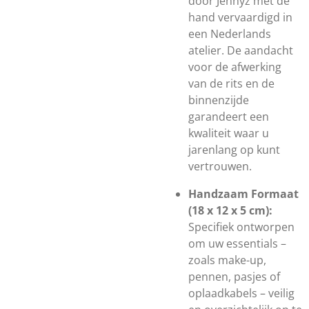
door Jennyz met de
hand vervaardigd in
een Nederlands
atelier. De aandacht
voor de afwerking
van de rits en de
binnenzijde
garandeert een
kwaliteit waar u
jarenlang op kunt
vertrouwen.
Handzaam Formaat
(18 x 12 x 5 cm):
Specifiek ontworpen
om uw essentials –
zoals make-up,
pennen, pasjes of
oplaadkabels – veilig