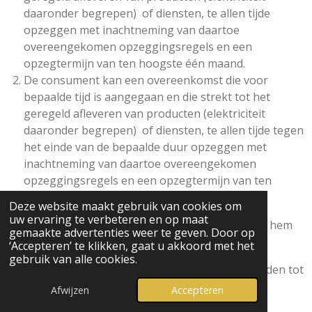
daaronder begrepen) of diensten, te allen tijde
opzeggen met inachtneming van daartoe
overeengekomen opzeggingsregels en een
opzegtermijn van ten hoogste één maand.
De consument kan een overeenkomst die voor
bepaalde tijd is aangegaan en die strekt tot het
geregeld afleveren van producten (elektriciteit
daaronder begrepen) of diensten, te allen tijde tegen
het einde van de bepaalde duur opzeggen met
inachtneming van daartoe overeengekomen
opzeggingsregels en een opzegtermijn van ten
hoogste één maand.
Deze website maakt gebruik van cookies om
uw ervaring te verbeteren en op maat
tenminste opzeggen op dezelfde wijze als zij door hem
gemaakte advertenties weer te geven. Door op
zijn aangegaan;
‘Accepteren’ te klikken, gaat u akkoord met het
gebruik van alle cookies.
te allen tijde opzeggen en niet beperkt worden tot
opzegging op een bepaald tijdstip of in een
Afwijzen
Accepteren
bepaalde periode;