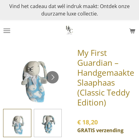
Vind het cadeau dat wél indruk maakt: Ontdek onze
Ga
duurzame luxe collectie.
direct
naar
de
hoofdinhoud
My First
Guardian –
Handgemaakte
Slaaphaas
(Classic Teddy
Edition)
€ 18,20
GRATIS verzending