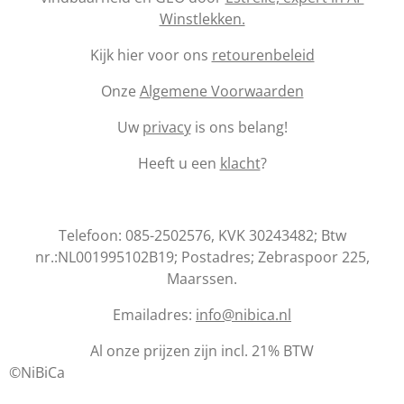
Winstlekken.
Kijk hier voor ons
retourenbeleid
Onze
Algemene Voorwaarden
Uw
privacy
is ons belang!
Heeft u een
klacht
?
Telefoon: 085-2502576, KVK 30243482; Btw
nr.:NL001995102B19; Postadres; Zebraspoor 225,
Maarssen.
Emailadres:
info@nibica.nl
Al onze prijzen zijn incl. 21% BTW
©NiBiCa