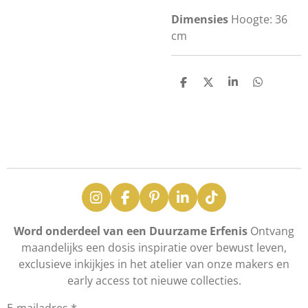
Dimensies
Hoogte: 36
cm
D
D
S
D
e
e
h
e
l
e
a
l
e
l
r
e
n
e
n
I
F
P
L
T
n
a
i
i
i
s
c
n
n
k
Word onderdeel van een Duurzame Erfenis
Ontvang
t
e
t
k
T
maandelijks een dosis inspiratie over bewust leven,
a
b
e
e
o
exclusieve inkijkjes in het atelier van onze makers en
g
o
r
d
k
early access tot nieuwe collecties.
r
o
e
I
a
k
s
n
m
t
E-mailadres *