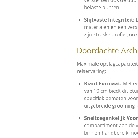
belaste punten.
Slijtvaste Integriteit:
D
materialen en een vers
zijn strakke profiel, ook
Doordachte Archi
Maximale opslagcapacitei
reiservaring:
Riant Formaat:
Met ee
van 10 cm biedt dit etu
specifiek bemeten voor 
uitgebreide grooming-k
Sneltoegankelijk Voo
compartiment aan de vo
binnen handbereik moet