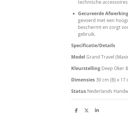
technische accessoires
Gecureerde Afwerking
gevoerd met een hoog
beschermt en zorgt voo
gebruik.
Specificatie/
Details
Model
Grand Travel (Maxi
Kleurstelling
Deep Oker &
Dimensies
30 cm (B) x 17 
Status
Nederlands Handwer
D
D
S
e
e
h
l
e
a
e
l
r