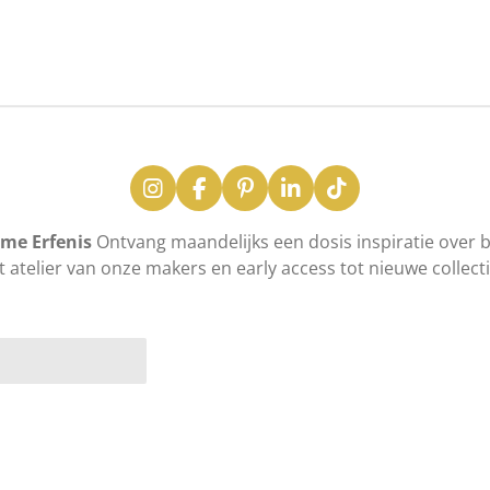
n
e
I
F
P
L
T
n
a
i
i
i
s
c
n
n
k
me Erfenis
Ontvang maandelijks een dosis inspiratie over be
t
e
t
k
T
t atelier van onze makers en early access tot nieuwe collecti
a
b
e
e
o
g
o
r
d
k
r
o
e
I
a
k
s
n
m
t