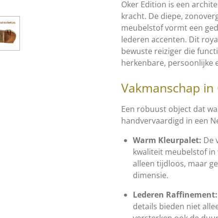
Oker Edition is een archit
kracht. De diepe, zonover
meubelstof vormt een gedu
lederen accenten. Dit roya
bewuste reiziger die funct
herkenbare, persoonlijke e
Vakmanschap in 
Een robuust object dat war
handvervaardigd in een Ne
Warm Kleurpalet:
De v
kwaliteit meubelstof in
alleen tijdloos, maar ge
dimensie.
Lederen Raffinement:
details bieden niet all
versterken ook de duu