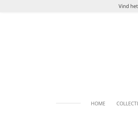
Vind het
Ga
direct
naar
de
hoofdinhoud
HOME
COLLECT