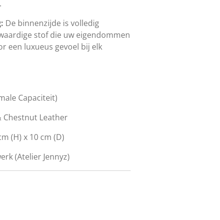
.
:
De binnenzijde is volledig
waardige stof die uw eigendommen
r een luxueus gevoel bij elk
male Capaciteit)
 Chestnut Leather
cm (H) x 10 cm (D)
k (Atelier Jennyz)