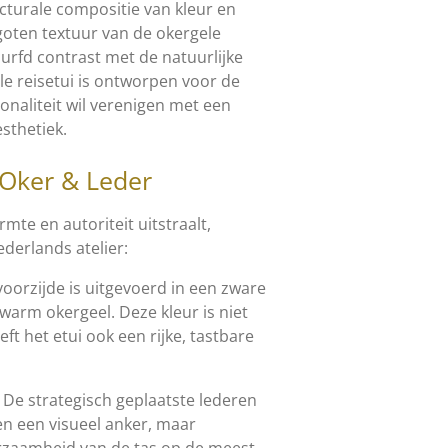
ecturale compositie van kleur en
goten textuur van de okergele
rfd contrast met de natuurlijke
le reisetui is ontworpen voor de
ionaliteit wil verenigen met een
sthetiek.
Oker & Leder
mte en autoriteit uitstraalt,
derlands atelier:
oorzijde is uitgevoerd in een zware
 warm okergeel. Deze kleur is niet
eft het etui ook een rijke, tastbare
De strategisch geplaatste lederen
een een visueel anker, maar
rzaamheid van de tas op de meest