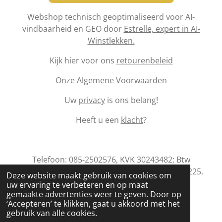
Webshop technisch geoptimaliseerd voor AI-
vindbaarheid en GEO door
Estrelle, expert in AI-
Winstlekken.
Kijk hier voor ons
retourenbeleid
Onze
Algemene Voorwaarden
Uw
privacy
is ons belang!
Heeft u een
klacht
?
Telefoon: 085-2502576, KVK 30243482; Btw
nr.:NL001995102B19; Postadres; Zebraspoor 225,
Deze website maakt gebruik van cookies om
Maarssen.
uw ervaring te verbeteren en op maat
gemaakte advertenties weer te geven. Door op
Emailadres:
info@nibica.nl
‘Accepteren’ te klikken, gaat u akkoord met het
gebruik van alle cookies.