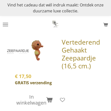
Vind het cadeau dat wél indruk maakt: Ontdek onze
Ga
duurzame luxe collectie.
direct
naar
de
hoofdinhoud
Vertederend
Gehaakt
Zeepaardje
(16,5 cm.)
€ 17,50
GRATIS verzending
In
winkelwagen