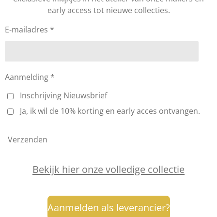
g
o
r
d
k
early access tot nieuwe collecties.
r
o
e
I
a
k
s
n
m
t
E-mailadres *
Aanmelding *
Inschrijving Nieuwsbrief
Ja, ik wil de 10% korting en early acces ontvangen.
Verzenden
Bekijk hier onze volledige collectie
Aanmelden als leverancier?