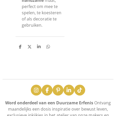
handzame
maat,
perfect om mee te
spelen, te koesteren
of als decoratie te
gebruiken.
D
D
S
D
e
e
h
e
l
e
a
l
e
l
r
e
n
e
n
I
F
P
L
T
n
a
i
i
i
s
c
n
n
k
Word onderdeel van een Duurzame Erfenis
Ontvang
t
e
t
k
T
maandelijks een dosis inspiratie over bewust leven,
a
b
e
e
o
exclusieve inkijkjes in het atelier van onze makers en