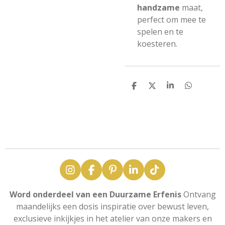
handzame
maat,
perfect om mee te
spelen en te
koesteren.
D
D
S
D
e
e
h
e
l
e
a
l
e
l
r
e
n
e
n
I
F
P
L
T
n
a
i
i
i
s
c
n
n
k
Word onderdeel van een Duurzame Erfenis
Ontvang
t
e
t
k
T
maandelijks een dosis inspiratie over bewust leven,
a
b
e
e
o
exclusieve inkijkjes in het atelier van onze makers en
g
o
r
d
k