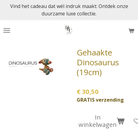
Vind het cadeau dat wél indruk maakt: Ontdek onze
Ga
duurzame luxe collectie.
direct
naar
de
hoofdinhoud
Gehaakte
Dinosaurus
(19cm)
€ 30,50
GRATIS verzending
In
winkelwagen