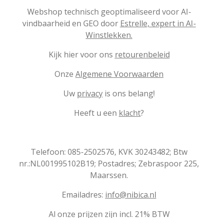
Webshop technisch geoptimaliseerd voor AI-
vindbaarheid en GEO door
Estrelle, expert in AI-
Winstlekken.
Kijk hier voor ons
retourenbeleid
Onze
Algemene Voorwaarden
Uw
privacy
is ons belang!
Heeft u een
klacht
?
Telefoon: 085-2502576, KVK 30243482; Btw
nr.:NL001995102B19; Postadres; Zebraspoor 225,
Maarssen.
Emailadres:
info@nibica.nl
Al onze prijzen zijn incl. 21% BTW