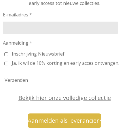
early access tot nieuwe collecties.
r
o
e
I
a
k
s
n
m
t
E-mailadres *
Aanmelding *
Inschrijving Nieuwsbrief
Ja, ik wil de 10% korting en early acces ontvangen.
Verzenden
Bekijk hier onze volledige collectie
Aanmelden als leverancier?