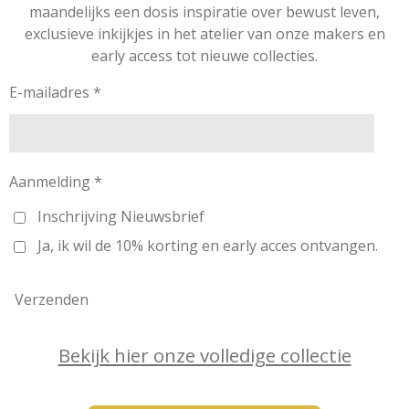
t
e
t
k
T
maandelijks een dosis inspiratie over bewust leven,
a
b
e
e
o
exclusieve inkijkjes in het atelier van onze makers en
g
o
r
d
k
early access tot nieuwe collecties.
r
o
e
I
a
k
s
n
m
t
E-mailadres *
Aanmelding *
Inschrijving Nieuwsbrief
Ja, ik wil de 10% korting en early acces ontvangen.
Verzenden
Bekijk hier onze volledige collectie