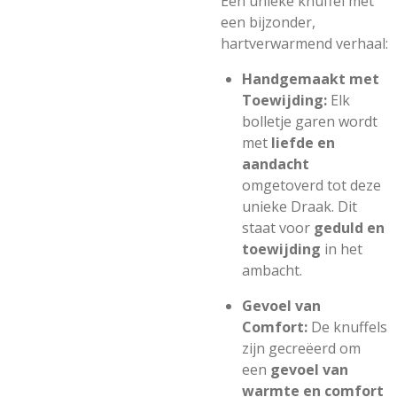
Een unieke knuffel met
een bijzonder,
hartverwarmend verhaal:
Handgemaakt met
Toewijding:
Elk
bolletje garen wordt
met
liefde en
aandacht
omgetoverd tot deze
unieke Draak. Dit
staat voor
geduld en
toewijding
in het
ambacht.
Gevoel van
Comfort:
De knuffels
zijn gecreëerd om
een
gevoel van
warmte en comfort