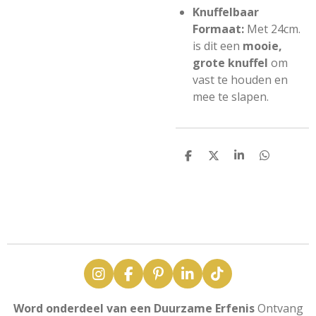
Knuffelbaar
Formaat:
Met
24cm.
is dit een
mooie,
grote knuffel
om
vast te houden en
mee te slapen.
D
D
S
D
e
e
h
e
l
e
a
l
e
l
r
e
n
e
n
I
F
P
L
T
n
a
i
i
i
s
c
n
n
k
Word onderdeel van een Duurzame Erfenis
Ontvang