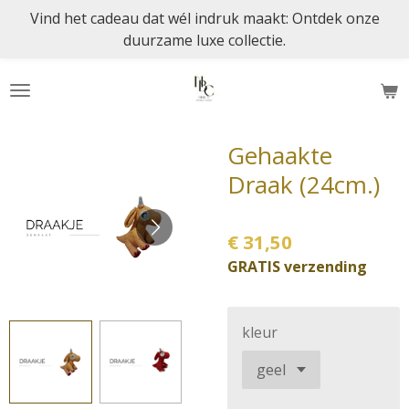
Vind het cadeau dat wél indruk maakt: Ontdek onze
Ga
duurzame luxe collectie.
direct
naar
de
hoofdinhoud
Gehaakte
Draak (24cm.)
€ 31,50
GRATIS verzending
kleur