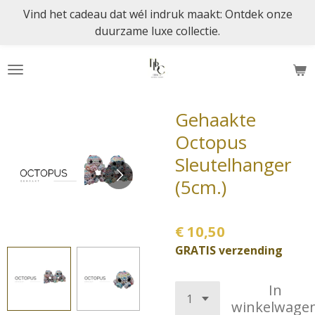
Vind het cadeau dat wél indruk maakt: Ontdek onze
Ga
duurzame luxe collectie.
direct
naar
de
hoofdinhoud
Gehaakte
Octopus
Sleutelhanger
(5cm.)
€ 10,50
GRATIS verzending
In
winkelwage