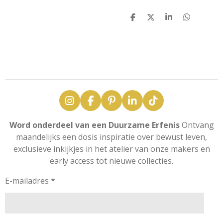
D
D
S
D
e
e
h
e
l
e
a
l
e
l
r
e
n
e
n
I
F
P
L
T
n
a
i
i
i
s
c
n
n
k
Word onderdeel van een Duurzame Erfenis
Ontvang
t
e
t
k
T
maandelijks een dosis inspiratie over bewust leven,
a
b
e
e
o
exclusieve inkijkjes in het atelier van onze makers en
g
o
r
d
k
early access tot nieuwe collecties.
r
o
e
I
a
k
s
n
m
t
E-mailadres *