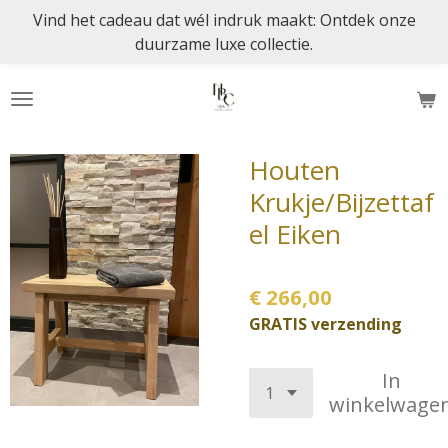
Vind het cadeau dat wél indruk maakt: Ontdek onze
Ga
duurzame luxe collectie.
direct
naar
de
hoofdinhoud
Houten
Krukje/Bijzettaf
el Eiken
€ 266,00
GRATIS verzending
In
winkelwage