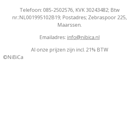
Telefoon: 085-2502576, KVK 30243482; Btw
nr.:NL001995102B19; Postadres; Zebraspoor 225,
Maarssen.
Emailadres:
info@nibica.nl
Al onze prijzen zijn incl. 21% BTW
©NiBiCa