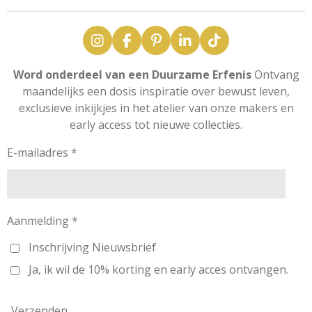
I
F
P
L
T
n
a
i
i
i
s
c
n
n
k
Word onderdeel van een Duurzame Erfenis
Ontvang
t
e
t
k
T
maandelijks een dosis inspiratie over bewust leven,
a
b
e
e
o
exclusieve inkijkjes in het atelier van onze makers en
g
o
r
d
k
early access tot nieuwe collecties.
r
o
e
I
a
k
s
n
m
t
E-mailadres *
Aanmelding *
Inschrijving Nieuwsbrief
Ja, ik wil de 10% korting en early acces ontvangen.
Verzenden