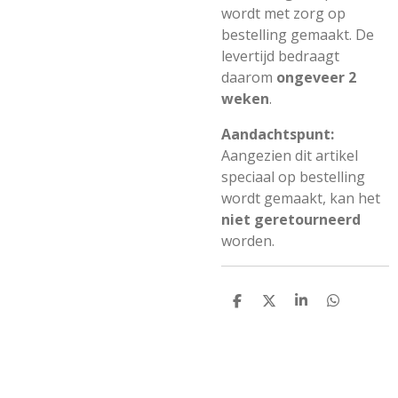
wordt met zorg op
bestelling gemaakt. De
levertijd bedraagt
daarom
ongeveer 2
weken
.
Aandachtspunt:
Aangezien dit artikel
speciaal op bestelling
wordt gemaakt, kan het
niet geretourneerd
worden.
D
D
S
D
e
e
h
e
l
e
a
l
e
l
r
e
n
e
n