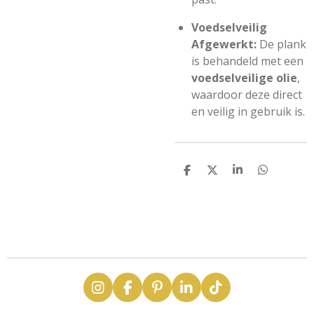
Voedselveilig
Afgewerkt:
De plank
is behandeld met een
voedselveilige olie
,
waardoor deze direct
en veilig in gebruik is.
D
D
S
D
e
e
h
e
l
e
a
l
e
l
r
e
n
e
n
I
F
P
L
T
n
a
i
i
i