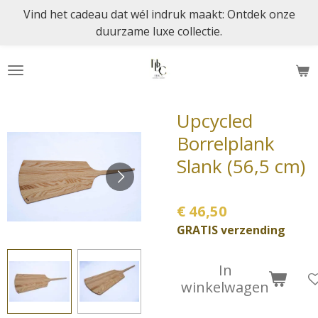
Vind het cadeau dat wél indruk maakt: Ontdek onze
Ga
duurzame luxe collectie.
direct
naar
de
hoofdinhoud
Upcycled
Borrelplank
Slank (56,5 cm)
€ 46,50
GRATIS verzending
In
winkelwagen