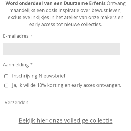
s
c
n
n
k
Word onderdeel van een Duurzame Erfenis
Ontvang
t
e
t
k
T
maandelijks een dosis inspiratie over bewust leven,
a
b
e
e
o
exclusieve inkijkjes in het atelier van onze makers en
g
o
r
d
k
early access tot nieuwe collecties.
r
o
e
I
a
k
s
n
m
t
E-mailadres *
Aanmelding *
Inschrijving Nieuwsbrief
Ja, ik wil de 10% korting en early acces ontvangen.
Verzenden
Bekijk hier onze volledige collectie