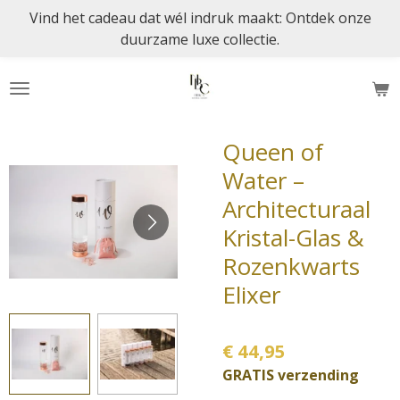
Vind het cadeau dat wél indruk maakt: Ontdek onze
Ga
duurzame luxe collectie.
direct
naar
de
hoofdinhoud
Queen of
Water –
Architecturaal
Kristal-Glas &
Rozenkwarts
Elixer
€ 44,95
GRATIS verzending