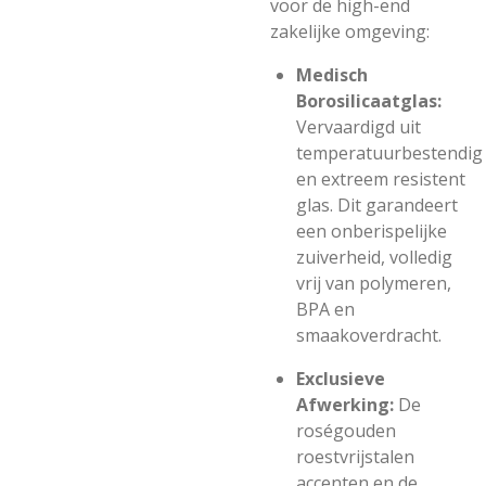
voor de high-end
zakelijke omgeving:
Medisch
Borosilicaatglas:
Vervaardigd uit
temperatuurbestendig
en extreem resistent
glas. Dit garandeert
een onberispelijke
zuiverheid, volledig
vrij van polymeren,
BPA en
smaakoverdracht.
Exclusieve
Afwerking:
De
roségouden
roestvrijstalen
accenten en de