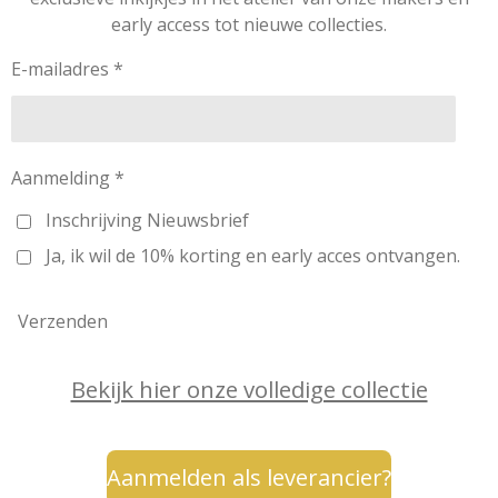
g
o
r
d
k
early access tot nieuwe collecties.
r
o
e
I
a
k
s
n
m
t
E-mailadres *
Aanmelding *
Inschrijving Nieuwsbrief
Ja, ik wil de 10% korting en early acces ontvangen.
Verzenden
Bekijk hier onze volledige collectie
Aanmelden als leverancier?