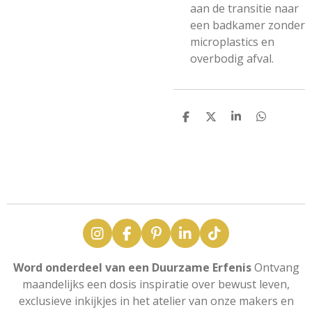
aan de transitie naar
een badkamer zonder
microplastics en
overbodig afval.
D
D
S
D
e
e
h
e
l
e
a
l
e
l
r
e
n
e
n
I
F
P
L
T
n
a
i
i
i
s
c
n
n
k
Word onderdeel van een Duurzame Erfenis
Ontvang
t
e
t
k
T
maandelijks een dosis inspiratie over bewust leven,
a
b
e
e
o
exclusieve inkijkjes in het atelier van onze makers en
g
o
r
d
k