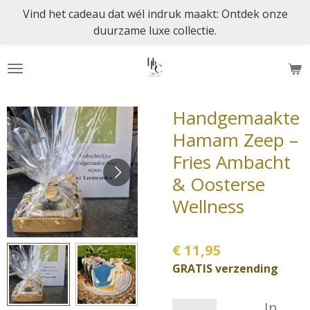
Vind het cadeau dat wél indruk maakt: Ontdek onze
Ga
duurzame luxe collectie.
direct
naar
de
hoofdinhoud
Handgemaakte
Hamam Zeep –
Fries Ambacht
& Oosterse
Wellness
€ 11,95
GRATIS verzending
In