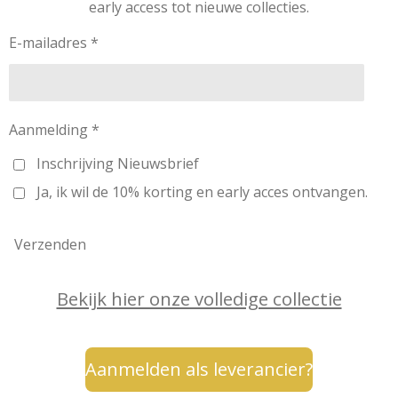
early access tot nieuwe collecties.
r
o
e
I
a
k
s
n
m
t
E-mailadres *
Aanmelding *
Inschrijving Nieuwsbrief
Ja, ik wil de 10% korting en early acces ontvangen.
Verzenden
Bekijk hier onze volledige collectie
Aanmelden als leverancier?