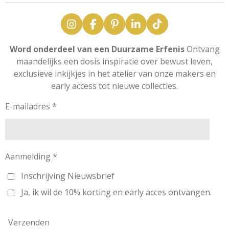
I
F
P
L
T
n
a
i
i
i
s
c
n
n
k
Word onderdeel van een Duurzame Erfenis
Ontvang
t
e
t
k
T
maandelijks een dosis inspiratie over bewust leven,
a
b
e
e
o
exclusieve inkijkjes in het atelier van onze makers en
g
o
r
d
k
early access tot nieuwe collecties.
r
o
e
I
a
k
s
n
m
t
E-mailadres *
Aanmelding *
Inschrijving Nieuwsbrief
Ja, ik wil de 10% korting en early acces ontvangen.
Verzenden