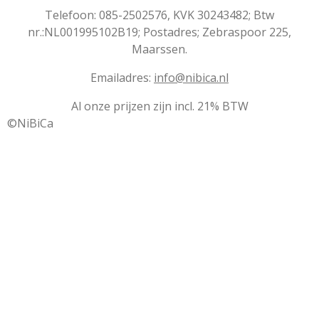
Telefoon: 085-2502576, KVK 30243482; Btw
nr.:NL001995102B19; Postadres; Zebraspoor 225,
Maarssen.
Emailadres:
info@nibica.nl
Al onze prijzen zijn incl. 21% BTW
©NiBiCa