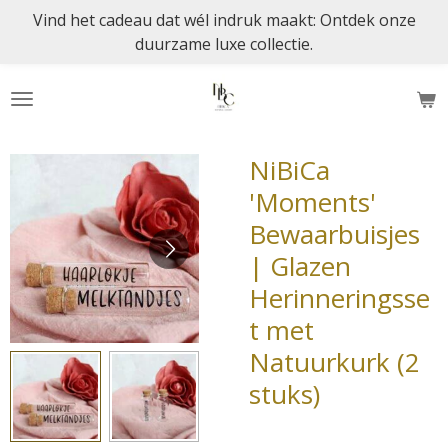
Vind het cadeau dat wél indruk maakt: Ontdek onze
Ga
duurzame luxe collectie.
direct
naar
de
hoofdinhoud
NiBiCa
'Moments'
Bewaarbuisjes
| Glazen
Herinneringsse
t met
Natuurkurk (2
stuks)