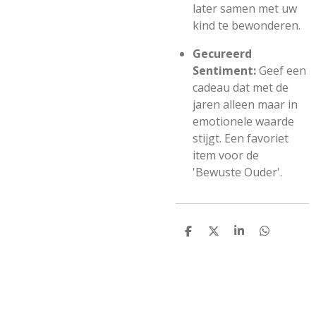
later samen met uw
kind te bewonderen.
Gecureerd
Sentiment:
Geef een
cadeau dat met de
jaren alleen maar in
emotionele waarde
stijgt. Een favoriet
item voor de
'Bewuste Ouder'.
D
D
S
D
e
e
h
e
l
e
a
l
e
l
r
e
n
e
n