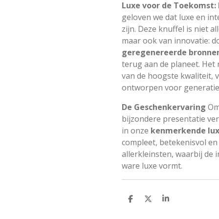
Luxe voor de Toekomst: 
geloven we dat luxe en in
zijn. Deze knuffel is niet 
maar ook van innovatie: d
geregenereerde bronne
terug aan de planeet. Het 
van de hoogste kwaliteit, v
ontworpen voor generaties
De Geschenkervaring
Omd
bijzondere presentatie ver
in onze
kenmerkende lux
compleet, betekenisvol en 
allerkleinsten, waarbij de
ware luxe vormt.
D
D
S
e
e
h
l
e
a