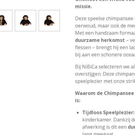
missie.
Deze speelse chimpansee is
oerwoud, maar ook de mee
Met een handzaam formaa
duurzame herkomst
– ve
flessen – brengt hij een la
bij aan een schonere ocea
Bij NiBiCa selecteren we a
overstijgen. Deze chimpan
speelplezier met onze stri
Waarom de Chimpansee v
is:
Tijdloos Speelplezier:
kinderkamer. Dankzij d
afwerking is dit een
du
lang meegaat.