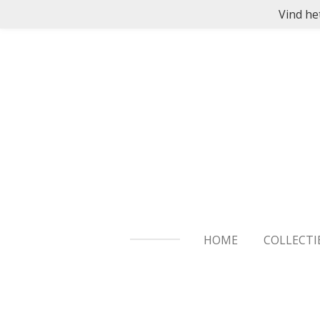
Vind he
Ga
direct
naar
de
hoofdinhoud
HOME
COLLECTI