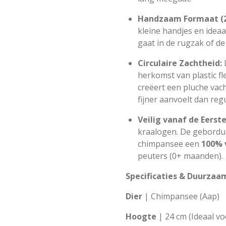
Handzaam Formaat (
kleine handjes en idea
gaat in de rugzak of de
Circulaire Zachtheid:
L
herkomst van plastic f
creëert een pluche vach
fijner aanvoelt dan regu
Veilig vanaf de Eerst
kraalogen. De gebordu
chimpansee een
100% 
peuters (0+ maanden).
Specificaties & Duurzaa
Dier
| Chimpansee (Aap)
Hoogte
| 24 cm (Ideaal v