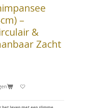
himpansee
4cm) –
irculair &
anbaar Zacht
gen
r het leven met een slimme