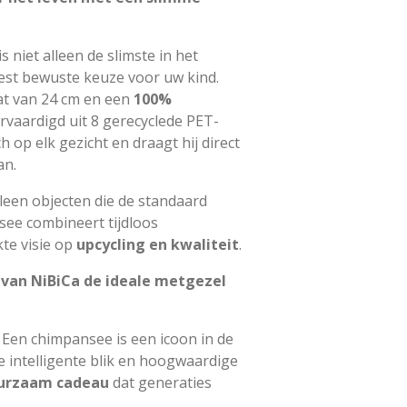
 niet alleen de slimste in het
st bewuste keuze voor uw kind.
t van 24 cm en een
100%
rvaardigd uit 8 gerecyclede PET-
ch op elk gezicht en draagt hij direct
an.
lleen objecten die de standaard
see combineert tijdloos
kte visie op
upcycling en kwaliteit
.
an NiBiCa de ideale metgezel
Een chimpansee is een icoon in de
e intelligente blik en hoogwaardige
urzaam cadeau
dat generaties