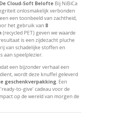
De Cloud-Soft Belofte
Bij NiBiCa
tegriteit onlosmakelijk verbonden
alleen een toonbeeld van zachtheid,
oor het gebruik van
8
n
(recycled PET) geven we waarde
resultaat is een zijdezacht pluche
rij van schadelijke stoffen en
 aan speelplezier.
at een bijzonder verhaal een
dient, wordt deze knuffel geleverd
e geschenkverpakking
. Een
'ready-to-give' cadeau voor de
 impact op de wereld van morgen de