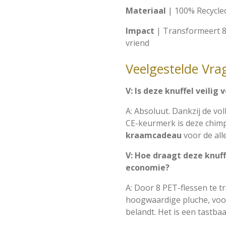
Materiaal
| 100% Recycled
Impact
| Transformeert 8 
vriend
Veelgestelde Vra
V: Is deze knuffel veili
A: Absoluut. Dankzij de vo
CE-keurmerk is deze chim
kraamcadeau
voor de all
V: Hoe draagt deze knuffe
economie?
A: Door 8 PET-flessen te t
hoogwaardige pluche, voor
belandt. Het is een tastb