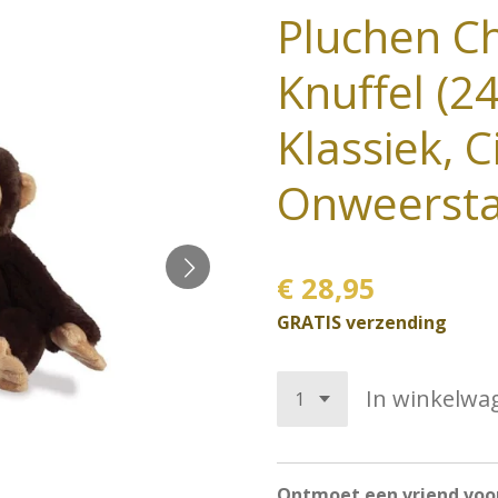
Pluchen C
Knuffel (2
Klassiek, C
Onweersta
€ 28,95
GRATIS verzending
In winkelwa
Ontmoet een vriend voo