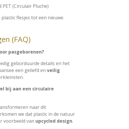
 PET (Circulair Pluche)
plastic flesjes tot een nieuwe
gen (FAQ)
g voor pasgeborenen?
lledig geborduurde details en het
pansee een geliefd en
veilig
erkleinsten.
l bij aan een circulaire
ransformeren naar dit
komen we dat plastic in de natuur
aar voorbeeld van
upcycled design
.