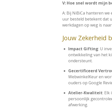
V: Hoe snel wordt mijn b
A: Bij NiBiCa hanteren we e
uur besteld betekent dat 
werkdagen op weg is naar 
Jouw Zekerheid b
Impact Gifting
: U inv
ontwikkeling van het k
ondersteunt.
Gecertificeerd Vertr
WebwinkelKeur en wor
ouders op Google Revi
Atelier-Kwaliteit
: El
persoonlijk gecontrolee
afwerking.