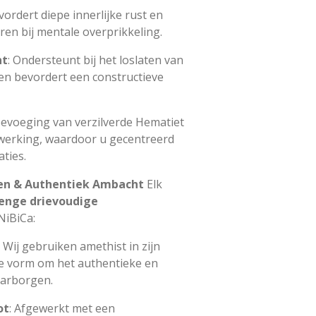
vordert diepe innerlijke rust en
ren bij mentale overprikkeling.
ht
: Ondersteunt bij het loslaten van
en bevordert een constructieve
oevoeging van verzilverde Hematiet
 werking, waardoor u gecentreerd
aties.
en & Authentiek Ambacht
Elk
renge drievoudige
NiBiCa:
: Wij gebruiken amethist in zijn
te vorm om het authentieke en
arborgen.
ot
: Afgewerkt met een