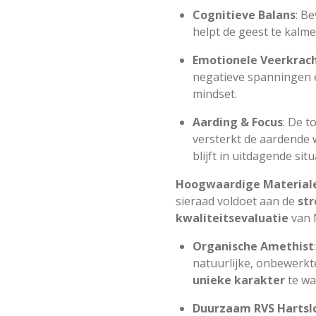
Cognitieve Balans
: Be
helpt de geest te kalme
Emotionele Veerkrac
negatieve spanningen 
mindset.
Aarding & Focus
: De t
versterkt de aardende
blijft in uitdagende situ
Hoogwaardige Material
sieraad voldoet aan de
st
kwaliteitsevaluatie
van 
Organische Amethist
natuurlijke, onbewerk
unieke karakter
te wa
Duurzaam RVS Hartsl