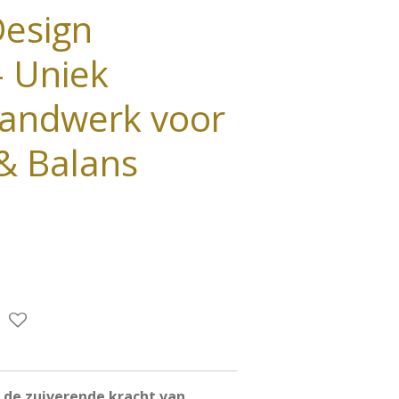
Design
 Uniek
handwerk voor
 & Balans
 de zuiverende kracht van