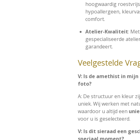
hoogwaardig roestvrijs
hypoallergeen, kleurva
comfort.
Atelier-Kwaliteit
: Met
gespecialiseerde atelie
garandeert.
Veelgestelde Vra
V: Is de amethist in mij
foto?
A: De structuur en kleur zi
uniek. Wij werken met natu
waardoor u altijd een
uni
voor u is geselecteerd.
V: Is dit sieraad een ge
speciaal moment?