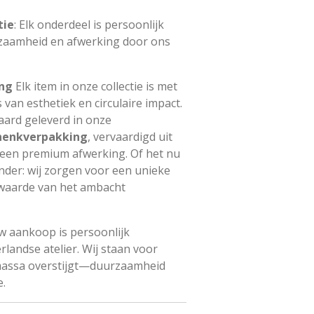
tie
: Elk onderdeel is persoonlijk
zaamheid en afwerking door ons
ing
Elk item in onze collectie is met
 van esthetiek en circulaire impact.
aard geleverd in onze
henkverpakking
, vervaardigd uit
een premium afwerking. Of het nu
ander: wij zorgen voor een unieke
 waarde van het ambacht
 aankoop is persoonlijk
landse atelier. Wij staan voor
e massa overstijgt—duurzaamheid
e.