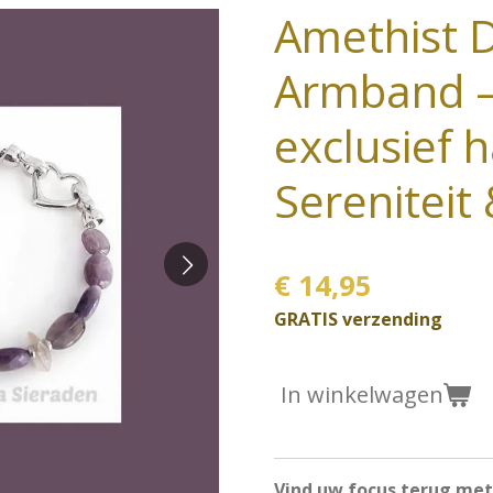
Amethist 
Armband –
exclusief 
Sereniteit
€ 14,95
GRATIS verzending
In winkelwagen
Vind uw focus terug met