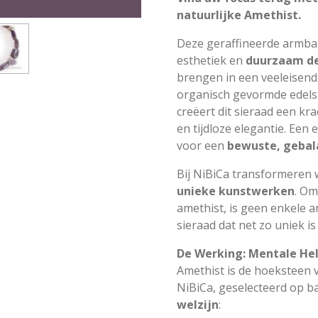
natuurlijke Amethist.
Deze geraffineerde armban
esthetiek en
duurzaam d
brengen in een veeleisend
organisch gevormde edel
creëert dit sieraad een kr
en tijdloze elegantie. Een 
voor een
bewuste, gebala
Bij NiBiCa transformeren 
unieke kunstwerken
. Om
amethist, is geen enkele a
sieraad dat net zo uniek is
De Werking: Mentale He
Amethist is de hoeksteen v
NiBiCa, geselecteerd op ba
welzijn
: