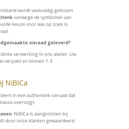
armband wordt veelvuldig gekozen
chenk
vanwege de symboliek van
volle keuze voor wie op zoek is
haal.
andgemaakte sieraad geleverd?
ciënte verwerking in ons atelier. Uw
el verpakt en binnen 1-3
ij NiBiCa
steert in een authentiek sieraad dat
massa overstijgt.
ouwen
: NiBiCa is aangesloten bij
dt door onze klanten gewaardeerd