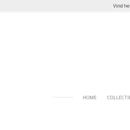
Vind he
Ga
direct
naar
de
hoofdinhoud
HOME
COLLECTI