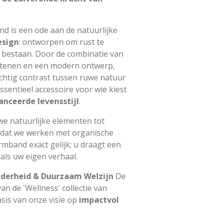
d is een ode aan de natuurlijke
esign
: ontworpen om rust te
 bestaan. Door de combinatie van
stenen en een modern ontwerp,
achtig contrast tussen ruwe natuur
essentieel accessoire voor wie kiest
nceerde levensstijl
.
we natuurlijke elementen tot
dat we werken met organische
rmband exact gelijk; u draagt een
 als uw eigen verhaal.
lderheid & Duurzaam Welzijn
De
an de 'Wellness' collectie van
sis van onze visie op
impactvol